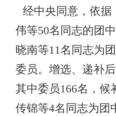
经中央同意，依据
伟等
50
名同志的团中
晓南等
11
名同志为团
委员。增选、递补后
其中委员
166
名，候
传锦等
4
名同志为团