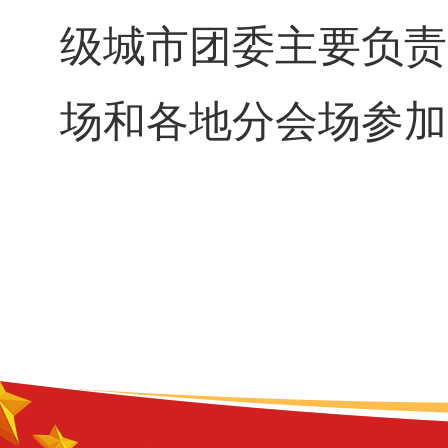
级城市团委主要负责
场和各地分会场参加