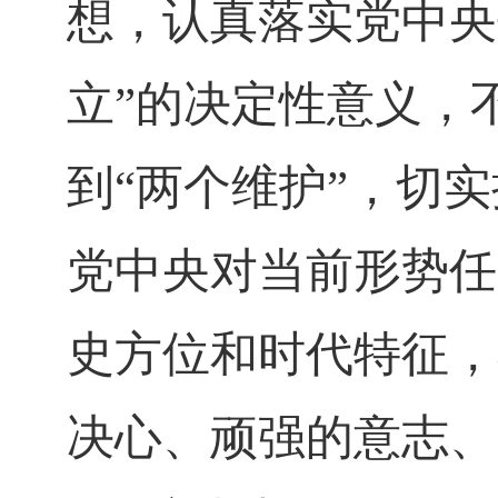
想，认真落实党中央
立”的决定性意义，
到“两个维护”，切
党中央对当前形势任
史方位和时代特征，
决心、顽强的意志、