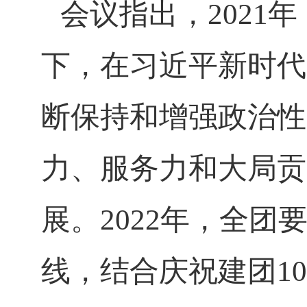
会议指出，
2021
年
下，在习近平新时代
断保持和增强政治性
力、服务力和大局贡
展。
2022
年，全团
线，结合庆祝建团
10