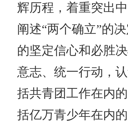
辉历程，着重突出中
阐述“两个确立”的
的坚定信心和必胜决
意志、统一行动，认
括共青团工作在内的
括亿万青少年在内的